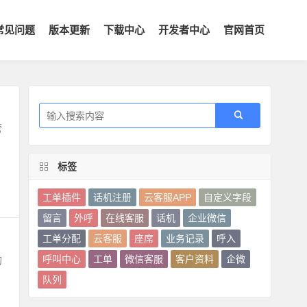
常见问题
版本更新
下载中心
开发者中心
官网首页
管
标签
工单插件
话机注册
云客服APP
自定义字段
留言
外呼
在线客服
话机
企业微信
工单分配
云客服
座席
业务记录
呼入
呼叫中心
工单
微信客服
客户资料
企微
的
队列