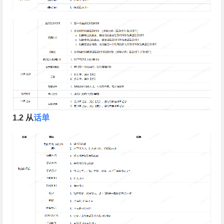
1.2 从
话单