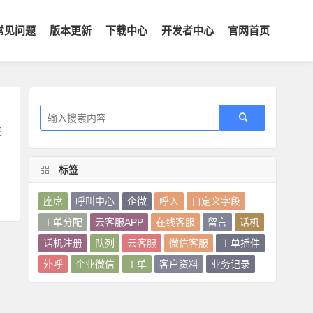
常见问题
版本更新
下载中心
开发者中心
官网首页
定
标签
座席
呼叫中心
企微
呼入
自定义字段
工单分配
云客服APP
在线客服
留言
话机
话机注册
队列
云客服
微信客服
工单插件
外呼
企业微信
工单
客户资料
业务记录