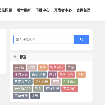
常见问题
版本更新
下载中心
开发者中心
官网首页
客
标签
云客服
留言
外呼
客户资料
工单
业务记录
微信客服
队列
呼叫中心
话机
自定义字段
话机注册
座席
企业微信
云客服APP
呼入
在线客服
工单插件
工单分配
企微