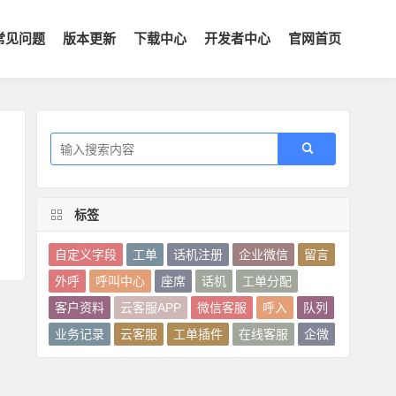
常见问题
版本更新
下载中心
开发者中心
官网首页
标签
自定义字段
工单
话机注册
企业微信
留言
外呼
呼叫中心
座席
话机
工单分配
客户资料
云客服APP
微信客服
呼入
队列
业务记录
云客服
工单插件
在线客服
企微