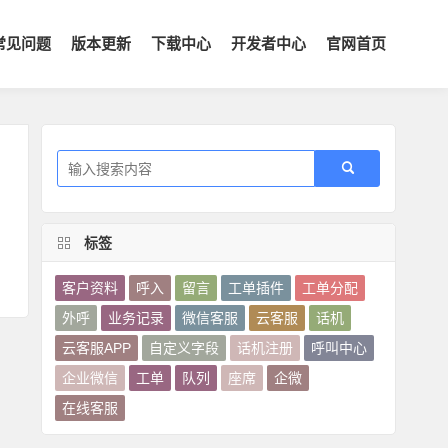
常见问题
版本更新
下载中心
开发者中心
官网首页
：
标签
客户资料
呼入
留言
工单插件
工单分配
外呼
业务记录
微信客服
云客服
话机
云客服APP
自定义字段
话机注册
呼叫中心
企业微信
工单
队列
座席
企微
在线客服