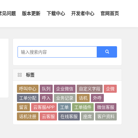
常见问题
版本更新
下载中心
开发者中心
官网首页
标签
呼叫中心
队列
企业微信
自定义字段
企微
工单分配
呼入
业务记录
话机
外呼
留言
云客服APP
工单
工单插件
微信客服
话机注册
云客服
在线客服
座席
客户资料