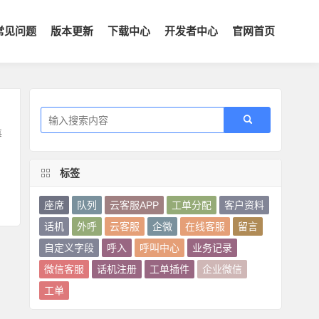
常见问题
版本更新
下载中心
开发者中心
官网首页
每
标签
座席
队列
云客服APP
工单分配
客户资料
话机
外呼
云客服
企微
在线客服
留言
自定义字段
呼入
呼叫中心
业务记录
微信客服
话机注册
工单插件
企业微信
工单