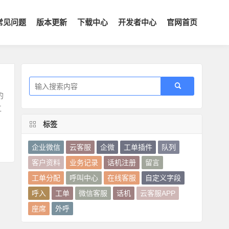
常见问题
版本更新
下载中心
开发者中心
官网首页
的
工
标签
企业微信
云客服
企微
工单插件
队列
客户资料
业务记录
话机注册
留言
工单分配
呼叫中心
在线客服
自定义字段
呼入
工单
微信客服
话机
云客服APP
座席
外呼