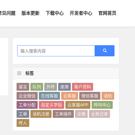
常见问题
版本更新
下载中心
开发者中心
官网首页
，
标签
留言
队列
外呼
座席
客户资料
企业微信
在线客服
云客服
微信客服
话机
工单分配
自定义字段
云客服APP
呼叫中心
工单
话机注册
工单插件
企微
业务记录
呼入