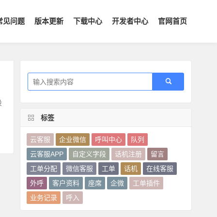
常见问题
版本更新
下载中心
开发者中心
官网首页
设
标签
云客服
企业微信
呼叫中心
队列
云客服APP
自定义字段
话机注册
留言
工单分配
微信客服
工单
话机
在线客服
外呼
客户资料
座席
企微
工单插件
业务记录
呼入