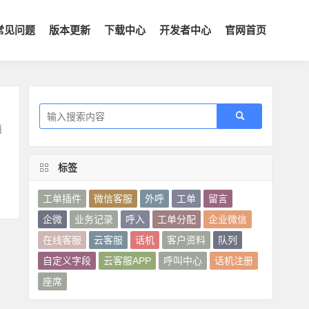
常见问题
版本更新
下载中心
开发者中心
官网首页
语
标签
工单插件
微信客服
外呼
工单
留言
企微
业务记录
呼入
工单分配
企业微信
在线客服
云客服
话机
客户资料
队列
自定义字段
云客服APP
呼叫中心
话机注册
座席