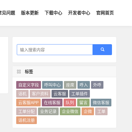
常见问题
版本更新
下载中心
开发者中心
官网首页
标签
自定义字段
呼叫中心
座席
呼入
外呼
话机
客户资料
云客服
工单插件
云客服APP
在线客服
队列
留言
微信客服
工单分配
业务记录
企业微信
企微
工单
话机注册