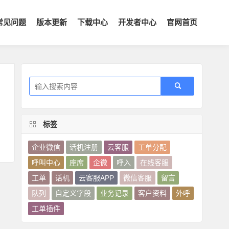
常见问题
版本更新
下载中心
开发者中心
官网首页
标签
企业微信
话机注册
云客服
工单分配
呼叫中心
座席
企微
呼入
在线客服
工单
话机
云客服APP
微信客服
留言
队列
自定义字段
业务记录
客户资料
外呼
工单插件