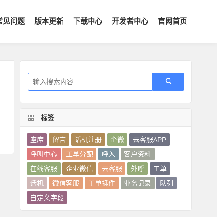
常见问题
版本更新
下载中心
开发者中心
官网首页
标签
座席
留言
话机注册
企微
云客服APP
呼叫中心
工单分配
呼入
客户资料
在线客服
企业微信
云客服
外呼
工单
话机
微信客服
工单插件
业务记录
队列
自定义字段