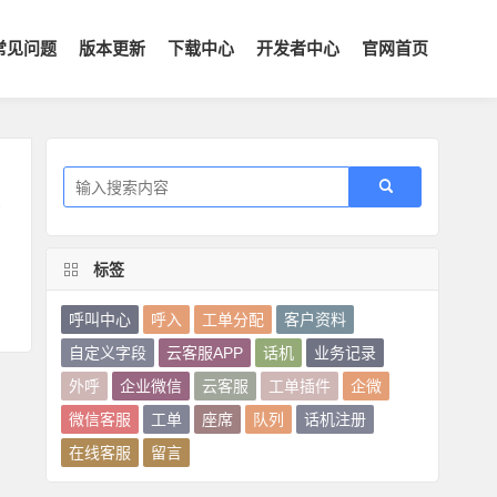
常见问题
版本更新
下载中心
开发者中心
官网首页
号
。
标签
呼叫中心
呼入
工单分配
客户资料
自定义字段
云客服APP
话机
业务记录
外呼
企业微信
云客服
工单插件
企微
微信客服
工单
座席
队列
话机注册
在线客服
留言