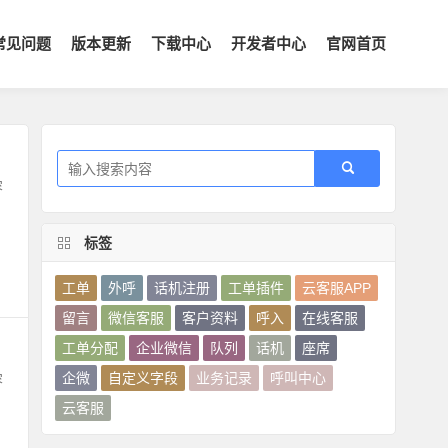
常见问题
版本更新
下载中心
开发者中心
官网首页
容
标签
工单
外呼
话机注册
工单插件
云客服APP
留言
微信客服
客户资料
呼入
在线客服
工单分配
企业微信
队列
话机
座席
企微
自定义字段
业务记录
呼叫中心
容
云客服