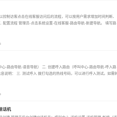
航可以控制访客点击在线客服访问后的流程，可以按用户需求增加时间判断、
. 配置流程 管理员-点击系统设置-在线客服-路由导航-新建导航。 填写路
s
中心-路由导航-语音导航） 二. 创建呼入路由（呼叫中心-路由导航-呼入路
信息说明： 三. 测试呼入 拨打勾选的热线号码，可以进行呼入测试。如需
s
信话机