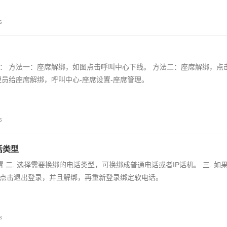
s
： 方法一：座席解绑，如图点击呼叫中心下线。 方法二：座席解绑，点
理员给座席解绑，呼叫中心-座席设置-座席管理。
s
话类型
置 二. 选择需要换绑的电话类型，可换绑成普通电话或者IP话机。 三. 如
点击退出登录，并且解绑，再重新登录绑定软电话。
s