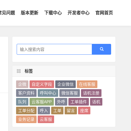
常见问题
版本更新
下载中心
开发者中心
官网首页
标签
企微
自定义字段
企业微信
在线客服
客户资料
呼叫中心
微信客服
话机注册
队列
云客服APP
外呼
工单插件
话机
工单分配
呼入
工单
留言
座席
：
业务记录
云客服