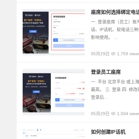
座席如何选择绑定电
一. 登录座席（员工）
话、IP话机、软电话三种
影响使用。 ...
05月29日
1,759 view
登录员工座席
一. 平台 北京平台 或
最高。 三. 登录 四.
登录后...
05月29日
1,504 view
如何创建IP话机