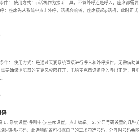
要条件： 使用方式：ip话机作为接听工具，不管外呼还是呼入，座席都需要
 外呼：座席先从系统中点击外呼，话机会响铃，座席接起ip话机，此时正式
s
条件： 使用方式：是通过天润系统直接进行呼入和外呼操作，无需借助
：需要确保浏览器的麦克风权限打开，电脑麦克风设备呼入呼出正常，且
..
s
号码
 1 . 系统设置-呼叫中心-座席设置，点击编辑。 2. 外显号码设置的几种
 全部-随机-号码：此选项配置可根据自己的需求勾选号码，外呼时号码会