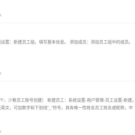
s
组设置：新建员工组，填写基本信息。 添加成员：添加员工组中的成员。
s
个、少数员工账号创建） 新建员工：系统设置-用户管理-员工设置-新建
是英文，可加数字和下划线“_”符号，具有唯一性姓名员工姓名或昵称，中
s