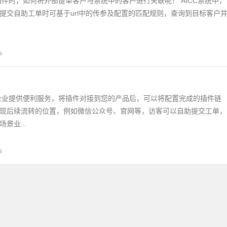
插件时，如何将外部提单客户与系统中的客户进行关联呢？ AICC系统中，
提交自助工单时可基于url中的传参及配置的匹配规则，查询到目标客户
s
）
企业提供便利服务，将插件对接到您的产品后，可以将配置完成的插件链
现后续流转的位置，例如微信公众号、官网等，访客可以自助提交工单，
景业...
s