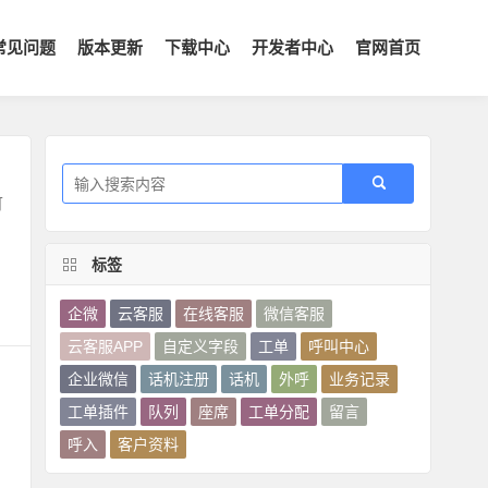
常见问题
版本更新
下载中心
开发者中心
官网首页
可
标签
企微
云客服
在线客服
微信客服
云客服APP
自定义字段
工单
呼叫中心
企业微信
话机注册
话机
外呼
业务记录
工单插件
队列
座席
工单分配
留言
呼入
客户资料