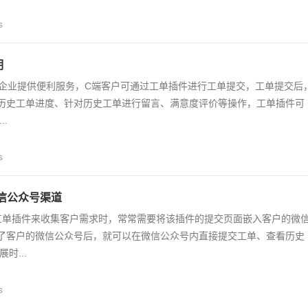
s
明
件为企业提供便利服务，C端客户可通过工单插件进行工单提交，工单提交后
历史工单进度、针对历史工单进行留言、满意度评价等操作，工单插件可
.
s
信公众号渠道
工单插件来收集客户需求时，常常需要将该插件的提交页面嵌入客户的微
了客户的微信公众号后，就可以在微信公众号内直接提交工单、查看历史
时...
s