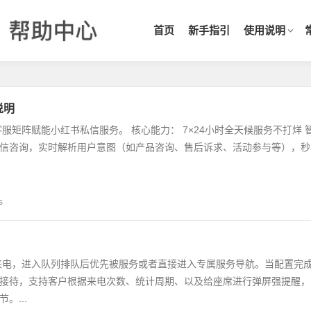
首页
新手指引
使用说明
说明
服矩阵赋能小红书私信服务。 核心能力： 7×24小时全天候服务不打烊 
信咨询，实时解析用户意图（如产品咨询、售后诉求、活动参与等），秒
s
来电，进入队列排队后优先被服务或者直接进入专属服务导航。当配置完
接待，支持客户根据来电次数、统计周期、以及给座席进行弹屏强提醒，
。...