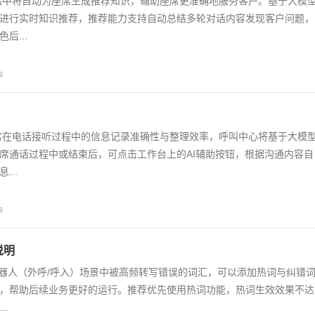
话中将自动为座席生成推荐知识，辅助座席更准确地服务客户。基于大模
进行实时知识推荐，推荐能力支持自动总结多轮对话内容发现客户问题，
后...
s
席在电话接听过程中的信息记录准确性与整理效率，呼叫中心将基于大模
席通话过程中或结束后，可点击工作台上的AI辅助按钮，根据沟通内容自
...
s
说明
音机器人（外呼/呼入）场景中被高频转写错误的词汇，可以添加热词与纠错
，帮助后续业务更好的运行。推荐优先使用热词功能，热词生效效果不达
.