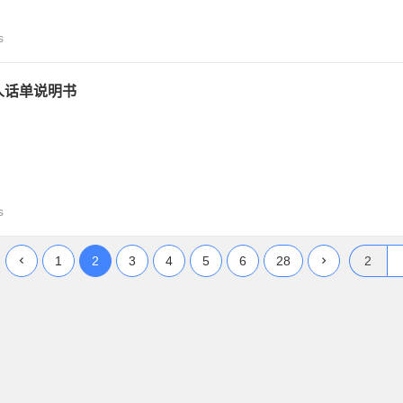
s
人话单说明书
s
1
2
3
4
5
6
28