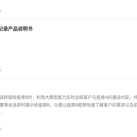
s
记录产品说明书
s
通话转接给座席B时，利用大模型能力实时总结客户与座席A的通话内容，
要等信息即时展示给座席B，以便让座席B能够快速了解客户的需求以及
.
s